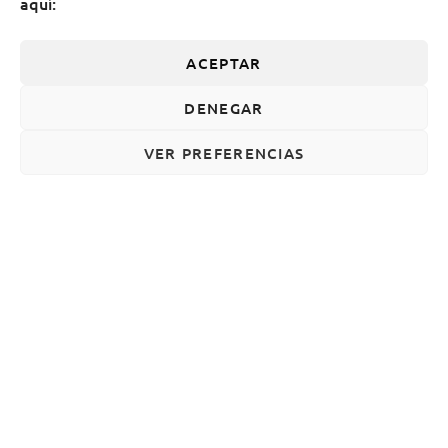
aquí:
ACEPTAR
DENEGAR
VER PREFERENCIAS
Encuentro Cumplen, presidido por el ministro
de Justicia